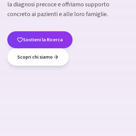
la diagnosi precoce e offriamo supporto
concreto ai pazienti e alle loro famiglie.
Sostieni la Ricerca
La speranza inizia dalla
ricerca
Scopri chi siamo
Insieme possiamo fare la differenza