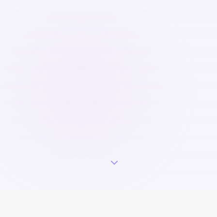
Ogni 37 minuti
in Italia qualcuno riceve una diagnosi