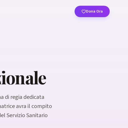
Dona Ora
zionale
a di regia dedicata
atrice avra il compito
del Servizio Sanitario