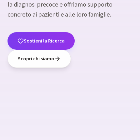
la diagnosi precoce e offriamo supporto
concreto ai pazienti e alle loro famiglie.
Sostieni la Ricerca
La speranza inizia dalla
ricerca
Scopri chi siamo
Insieme possiamo fare la differenza