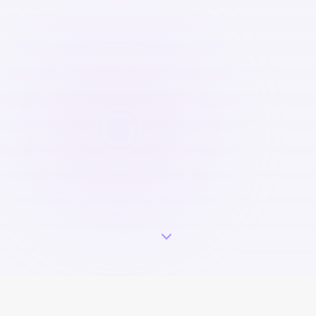
Ogni 37 minuti
in Italia qualcuno riceve una diagnosi