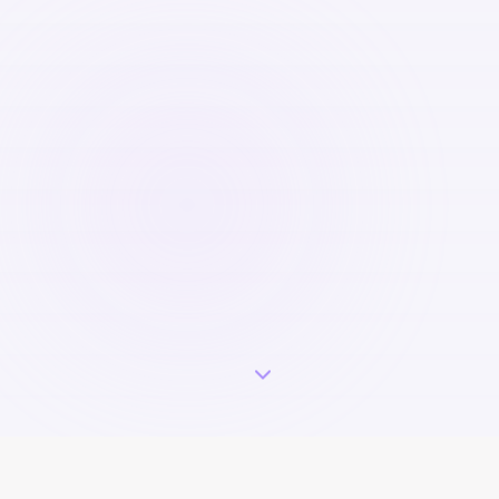
Ogni 37 minuti
in Italia qualcuno riceve una diagnosi