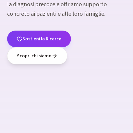
la diagnosi precoce e offriamo supporto
concreto ai pazienti e alle loro famiglie.
Sostieni la Ricerca
La speranza inizia dalla
ricerca
Scopri chi siamo
Insieme possiamo fare la differenza